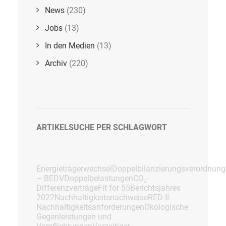
News
(230)
Jobs
(13)
In den Medien
(13)
Archiv
(220)
ARTIKELSUCHE PER SCHLAGWORT
Energieträgerwechsel
Doppelbilanzierungsverordnung
– BEDV
Doppelbelastungen
CO₂-
Differenzverträge
Fit for 55
Berichtsjahres
2022
Nachhaltigkeitsnachweise
RED II-
Nachhaltigkeitsanforderungen
Ökologische
Gegenleistungen und