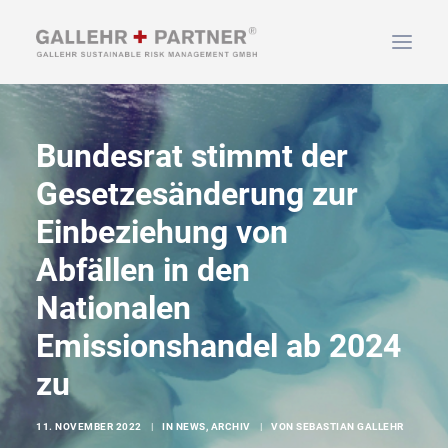
HOME
Bundesrat stimmt der
ÜBER UNS
Gesetzesänderung zur
LEISTUNGEN
Einbeziehung von
NEWS & INFOS
Abfällen in den
KONTAKT
Nationalen
SUCHEN
Emissionshandel ab 2024
zu
11. NOVEMBER 2022
|
IN
NEWS
,
ARCHIV
|
VON
SEBASTIAN GALLEHR