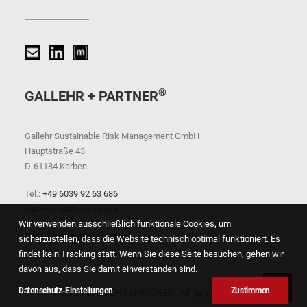
®
GALLEHR + PARTNER
Gallehr Sustainable Risk Management GmbH
Hauptstraße 43
D-61184 Karben
Tel.:
+49 6039 92 63 686
Fax: +49 6039 92 63 689
Wir verwenden ausschließlich funktionale Cookies, um
E-Mail:
kontakt@gallehr.de
sicherzustellen, dass die Website technisch optimal funktioniert. Es
findet kein Tracking statt. Wenn Sie diese Seite besuchen, gehen wir
davon aus, dass Sie damit einverstanden sind.
Datenschutz-Einstellungen
Zustimmen
© 2026 GALLEHR+PARTNER. All rights reserved