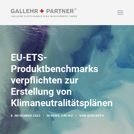
HOME
ÜBER UNS
EU-ETS-
LEISTUNGEN
Produktbenchmarks
NEWS & INFOS
verpflichten zur
KONTAKT
Erstellung von
Klimaneutralitätsplänen
SUCHEN
8. NOVEMBER 2023
|
IN
NEWS
,
ARCHIV
|
VON
LEON ROTH