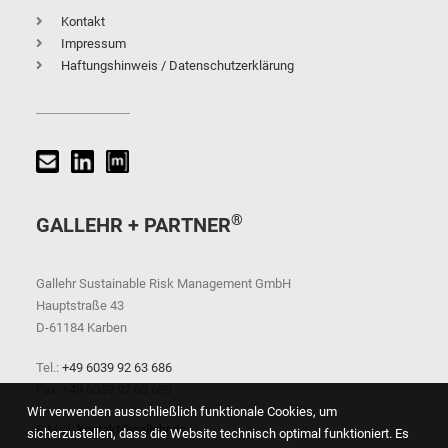
Kontakt
Impressum
Haftungshinweis / Datenschutzerklärung
®
GALLEHR + PARTNER
Gallehr Sustainable Risk Management GmbH
Hauptstraße 43
D-61184 Karben
Tel.:
+49 6039 92 63 686
Fax: +49 6039 92 63 689
Wir verwenden ausschließlich funktionale Cookies, um
E-Mail:
kontakt@gallehr.de
sicherzustellen, dass die Website technisch optimal funktioniert. Es