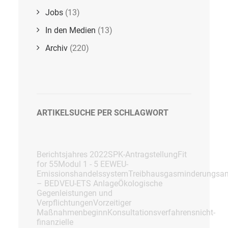
Jobs
(13)
In den Medien
(13)
Archiv
(220)
ARTIKELSUCHE PER SCHLAGWORT
Berichtsjahres 2022
SPK-Antragstellung
Fit
for 55
Modul 1 - 5 EEW
EU-
Emissionshandelssystem
Treibhausgasminderungsan
– BEDV
EU-ETS Anlage
Ökologische
Gegenleistungen und
Verpflichtungen
Vorzeitiger
Maßnahmenbeginn
Konsultationsverfahrens
nicht-
finanzielle