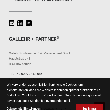
®
GALLEHR + PARTNER
Gallehr Sustainable Risk Management GmbH
Hauptstraße 43
D-61184 Karben
Tel.:
+49 6039 92 63 686
Fax: +49 6039 92 63 689
Wir verwenden ausschließlich funktionale Cookies, um
E-Mail:
kontakt@gallehr.de
sicherzustellen, dass die Website technisch optimal funktioniert. Es
findet kein Tracking statt. Wenn Sie diese Seite besuchen, gehen wir
davon aus, dass Sie damit einverstanden sind.
Datenschutz-Einstellungen
Zustimmen
© 2026 GALLEHR+PARTNER. All rights reserved