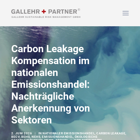
HOME
Carbon Leakage
ÜBER UNS
Kompensation im
LEISTUNGEN
nationalen
NEWS & INFOS
Emissionshandel:
KONTAKT
Nachträgliche
SUCHEN
Anerkennung von
Sektoren
2. JUNI 2026
|
IN
NATIONALER EMISSIONSHANDEL
,
CARBON LEAKAGE
,
BECV
,
BEHG
,
NEHS
,
EMISSIONSHANDEL
,
ÖKOLOGISCHE