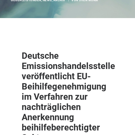
GEGENLEISTUNGEN
,
NEWS
,
ARCHIV
|
VON
SVEN WORM
Deutsche
Emissionshandelsstelle
veröffentlicht EU-
Beihilfegenehmigung
im Verfahren zur
nachträglichen
Anerkennung
beihilfeberechtigter