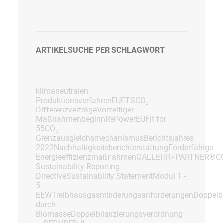
ARTIKELSUCHE PER SCHLAGWORT
klimaneutralen
Produktionsverfahren
EUETS
CO₂-
Differenzverträge
Vorzeitiger
Maßnahmenbeginn
RePowerEU
Fit for
55
CO₂-
Grenzausgleichsmechanismus
Berichtsjahres
2022
Nachhaltigkeitsberichterstattung
Förderfähige
Energieeffizienzmaßnahmen
GALLEHR+PARTNER®
C
Sustainability Reporting
Directive
Sustainability Statement
Modul 1 -
5
EEW
Treibhausgasminderungsanforderungen
Doppelb
durch
Biomasse
Doppelbilanzierungsverordnung