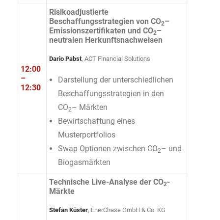
Risikoadjustierte
Beschaffungsstrategien von CO
–
2
Emissionszertifikaten und CO
–
2
neutralen Herkunftsnachweisen
Dario Pabst
, ACT Financial Solutions
12:00
–
Darstellung der unterschiedlichen
12:30
Beschaffungsstrategien in den
CO
– Märkten
2
Bewirtschaftung eines
Musterportfolios
Swap Optionen zwischen CO
– und
2
Biogasmärkten
Technische Live-Analyse der CO
-
2
Märkte
Stefan Küster
, EnerChase GmbH & Co. KG