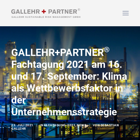
HOME
®
GALLEHR+PARTNER
ÜBER UNS
Fachtagung 2021 am 16.
LEISTUNGEN
NEWS & INFOS
und 17. September: Klima
KONTAKT
als Wettbewerbsfaktor in
der
Unternehmensstrategie
SUCHEN
23. JULI 2021
|
IN
FACHTAGUNG-2021
,
NEWS
|
VON
SEBASTIAN
GALLEHR