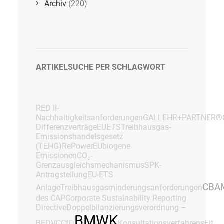
Archiv
(220)
ARTIKELSUCHE PER SCHLAGWORT
RED II-
Nachhaltigkeitsanforderungen
GALLEHR+PARTNER®
Differenzverträge
EUETS
Treibhausgas-
Emissionshandelsgesetz
(TEHG)
RePowerEU
biogene
Emissionen
CO₂-
Grenzausgleichsmechanismus
SPK-
Antragstellung
EU-ETS
CBA
Anlage
Treibhausgasminderungsanforderungen
des CAP
Corporate Sustainability Reporting
Directive
Doppelbilanzierungsverordnung –
BMWK
BEDV
CCfD
Konsultationsverfahrens
Fit