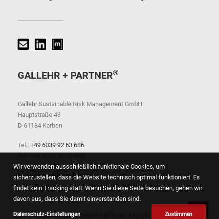
®
GALLEHR + PARTNER
Gallehr Sustainable Risk Management GmbH
Hauptstraße 43
D-61184 Karben
Tel.:
+49 6039 92 63 686
Fax: +49 6039 92 63 689
Wir verwenden ausschließlich funktionale Cookies, um
E-Mail:
kontakt@gallehr.de
sicherzustellen, dass die Website technisch optimal funktioniert. Es
findet kein Tracking statt. Wenn Sie diese Seite besuchen, gehen wir
davon aus, dass Sie damit einverstanden sind.
Datenschutz-Einstellungen
Zustimmen
© 2026 GALLEHR+PARTNER. All rights reserved