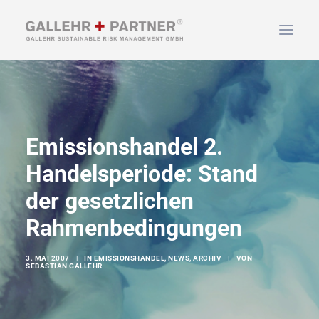
HOME
ÜBER UNS
Emissionshandel 2.
LEISTUNGEN
NEWS & INFOS
Handelsperiode: Stand
KONTAKT
der gesetzlichen
Rahmenbedingungen
SUCHEN
3. MAI 2007
|
IN
EMISSIONSHANDEL
,
NEWS
,
ARCHIV
|
VON
SEBASTIAN GALLEHR