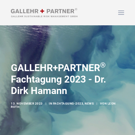
HOME
ÜBER UNS
LEISTUNGEN
®
GALLEHR+PARTNER
NEWS & INFOS
Fachtagung 2023 - Dr.
KONTAKT
Dirk Hamann
SUCHEN
13. NOVEMBER 2023
|
IN
FACHTAGUNG-2023
,
NEWS
|
VON
LEON
ROTH