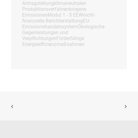
Antragstellung
klimaneutralen
Produktionsverfahren
biogene
Emissionen
Modul 1 - 5 EEW
nicht-
finanzielle Berichterstattung
EU-
Emissionshandelssystem
Ökologische
Gegenleistungen und
Verpflichtungen
Förderfähige
Energieeffizienzmaßnahmen