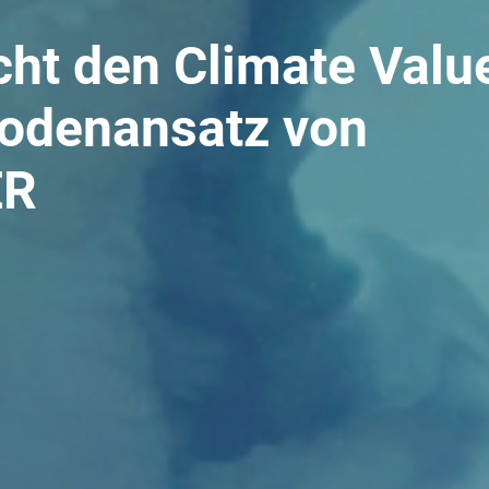
icht den Climate Valu
odenansatz von
ER