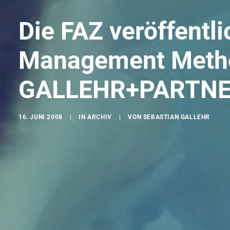
Die FAZ veröffentl
Management Meth
GALLEHR+PARTN
16. JUNI 2008
|
IN
ARCHIV
|
VON
SEBASTIAN GALLEHR