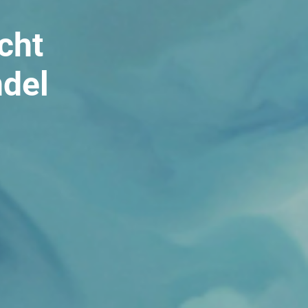
cht
ndel