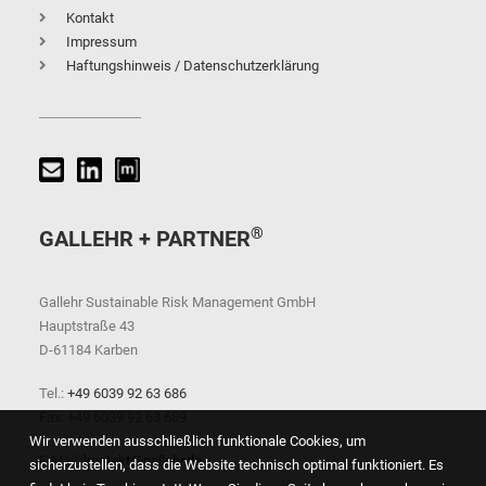
Kontakt
Impressum
Haftungshinweis / Datenschutzerklärung
®
GALLEHR + PARTNER
Gallehr Sustainable Risk Management GmbH
Hauptstraße 43
D-61184 Karben
Tel.:
+49 6039 92 63 686
Fax: +49 6039 92 63 689
Wir verwenden ausschließlich funktionale Cookies, um
E-Mail:
kontakt@gallehr.de
sicherzustellen, dass die Website technisch optimal funktioniert. Es