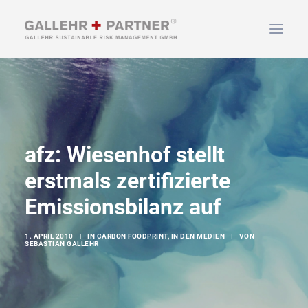
HOME
ÜBER UNS
LEISTUNGEN
afz: Wiesenhof stellt
NEWS & INFOS
erstmals zertifizierte
KONTAKT
Emissionsbilanz auf
SUCHEN
1. APRIL 2010
|
IN
CARBON FOODPRINT
,
IN DEN MEDIEN
|
VON
SEBASTIAN GALLEHR