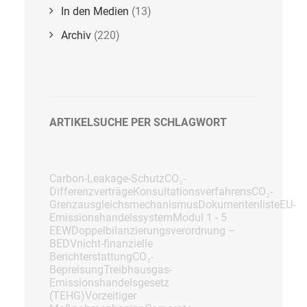
In den Medien
(13)
Archiv
(220)
ARTIKELSUCHE PER SCHLAGWORT
Carbon-Leakage-Schutz
CO₂-
Differenzverträge
Konsultationsverfahrens
CO₂-
Grenzausgleichsmechanismus
Dokumentenliste
EU-
Emissionshandelssystem
Modul 1 - 5
EEW
Doppelbilanzierungsverordnung –
BEDV
nicht-finanzielle
Berichterstattung
CO₂-
Bepreisung
Treibhausgas-
Emissionshandelsgesetz
(TEHG)
Vorzeitiger