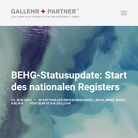
HOME
ÜBER UNS
LEISTUNGEN
NEWS & INFOS
BEHG-Statusupdate: Start
KONTAKT
des nationalen Registers
12. MAI 2021
|
IN
NATIONALER EMISSIONSHANDEL
,
BEHG
,
NEHS
,
NEWS
,
ARCHIV
|
VON
SEBASTIAN GALLEHR
SUCHEN