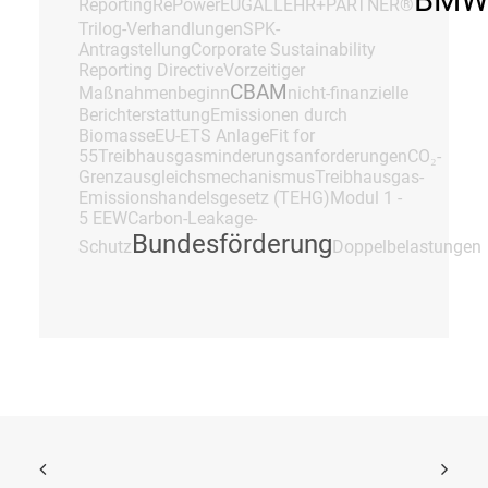
BMW
Reporting
RePowerEU
GALLEHR+PARTNER®
Trilog-Verhandlungen
SPK-
Antragstellung
Corporate Sustainability
Reporting Directive
Vorzeitiger
CBAM
Maßnahmenbeginn
nicht-finanzielle
Berichterstattung
Emissionen durch
Biomasse
EU-ETS Anlage
Fit for
55
Treibhausgasminderungsanforderungen
CO₂-
Grenzausgleichsmechanismus
Treibhausgas-
Emissionshandelsgesetz (TEHG)
Modul 1 -
5 EEW
Carbon-Leakage-
Bundesförderung
Schutz
Doppelbelastungen