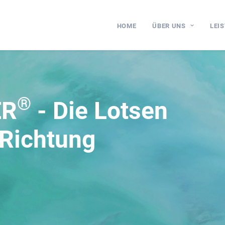
HOME
ÜBER UNS
LEI
®
ER
- Die Lotsen
n Richtung