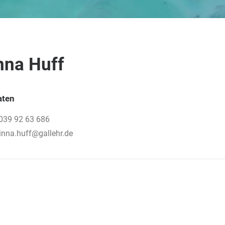
nna Huff
aten
6039 92 63 686
rinna.huff@gallehr.de