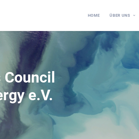
HOME
ÜBER UNS
 Council
rgy e.V.